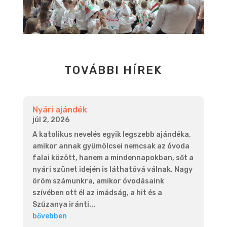
TOVÁBBI HÍREK
Nyári ajándék
júl 2, 2026
A katolikus nevelés egyik legszebb ajándéka,
amikor annak gyümölcsei nemcsak az óvoda
falai között, hanem a mindennapokban, sőt a
nyári szünet idején is láthatóvá válnak. Nagy
öröm számunkra, amikor óvodásaink
szívében ott él az imádság, a hit és a
Szűzanya iránti...
bővebben