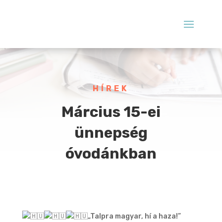
HÍREK
Március 15-ei
ünnepség
óvodánkban
„Talpra magyar, hí a haza!”