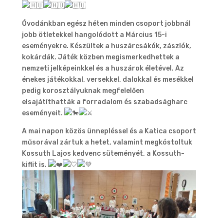
Óvodánkban egész héten minden csoport jobbnál
jobb ötletekkel hangolódott a Március 15-i
eseményekre. Készültek a huszárcsákók, zászlók,
kokárdák. Játék közben megismerkedhettek a
nemzeti jelképeinkkel és a huszárok életével. Az
énekes játékokkal, versekkel, dalokkal és mesékkel
pedig korosztályuknak megfelelően
elsajátíthatták a forradalom és szabadságharc
eseményeit.
A mai napon közös ünnepléssel és a Katica csoport
műsorával zártuk a hetet, valamint megkóstoltuk
Kossuth Lajos kedvenc süteményét, a Kossuth-
kiflit is.