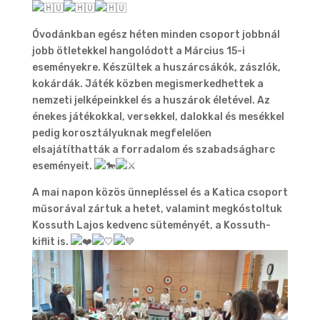
Óvodánkban egész héten minden csoport jobbnál
jobb ötletekkel hangolódott a Március 15-i
eseményekre. Készültek a huszárcsákók, zászlók,
kokárdák. Játék közben megismerkedhettek a
nemzeti jelképeinkkel és a huszárok életével. Az
énekes játékokkal, versekkel, dalokkal és mesékkel
pedig korosztályuknak megfelelően
elsajátíthatták a forradalom és szabadságharc
eseményeit.
A mai napon közös ünnepléssel és a Katica csoport
műsorával zártuk a hetet, valamint megkóstoltuk
Kossuth Lajos kedvenc süteményét, a Kossuth-
kiflit is.