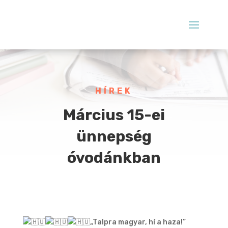
HÍREK
Március 15-ei
ünnepség
óvodánkban
„Talpra magyar, hí a haza!”