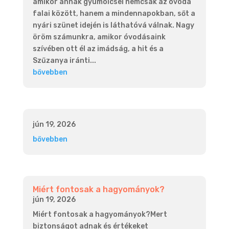
amikor annak gyümölcsei nemcsak az óvoda
falai között, hanem a mindennapokban, sőt a
nyári szünet idején is láthatóvá válnak. Nagy
öröm számunkra, amikor óvodásaink
szívében ott él az imádság, a hit és a
Szűzanya iránti...
bővebben
jún 19, 2026
bővebben
Miért fontosak a hagyományok?
jún 19, 2026
Miért fontosak a hagyományok?Mert
biztonságot adnak és értékeket