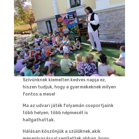
Szívünknek kiemelten kedves napja ez,
hiszen tudjuk, hogy a gyermekeknek milyen
fontos a mese!
Ma az udvari játék folyamán csoportjaink
több helyen, több népmesét is
hallgathattak.
Hálásan köszönjük a szülőknek,akik
meseolvasással segítettek abban, hogy