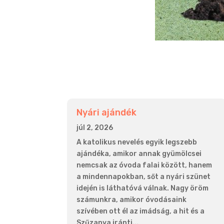
Nyári ajándék
júl 2, 2026
A katolikus nevelés egyik legszebb
ajándéka, amikor annak gyümölcsei
nemcsak az óvoda falai között, hanem
a mindennapokban, sőt a nyári szünet
idején is láthatóvá válnak. Nagy öröm
számunkra, amikor óvodásaink
szívében ott él az imádság, a hit és a
Szűzanya iránti...