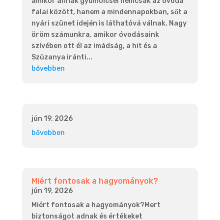
amikor annak gyümölcsei nemcsak az óvoda
falai között, hanem a mindennapokban, sőt a
nyári szünet idején is láthatóvá válnak. Nagy
öröm számunkra, amikor óvodásaink
szívében ott él az imádság, a hit és a
Szűzanya iránti...
bővebben
jún 19, 2026
bővebben
Miért fontosak a hagyományok?
jún 19, 2026
Miért fontosak a hagyományok?Mert
biztonságot adnak és értékeket