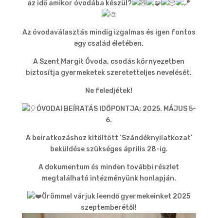
az idő amikor óvodába készül?
Az óvodaválasztás mindig izgalmas és igen fontos
egy család életében.
A Szent Margit Óvoda, csodás környezetben
biztosítja gyermeketek szeretetteljes nevelését.
Ne feledjétek!
ÓVODAI BEÍRATÁS IDŐPONTJA: 2025. MÁJUS 5-
6.
A beiratkozáshoz kitöltött ‘Szándéknyilatkozat’
beküldése szükséges április 28-ig.
A dokumentum és minden további részlet
megtalálható intézményünk honlapján.
Örömmel várjuk leendő gyermekeinket 2025
szeptemberétől!