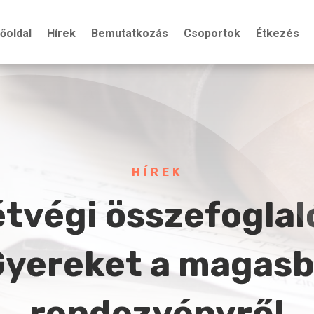
őoldal
Hírek
Bemutatkozás
Csoportok
Étkezés
HÍREK
tvégi összefoglal
Gyereket a magasb
rendezvényről