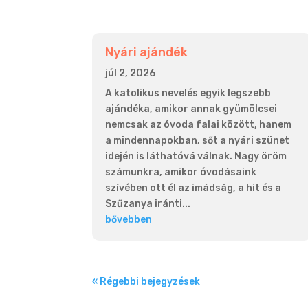
Nyári ajándék
júl 2, 2026
A katolikus nevelés egyik legszebb
ajándéka, amikor annak gyümölcsei
nemcsak az óvoda falai között, hanem
a mindennapokban, sőt a nyári szünet
idején is láthatóvá válnak. Nagy öröm
számunkra, amikor óvodásaink
szívében ott él az imádság, a hit és a
Szűzanya iránti...
bővebben
« Régebbi bejegyzések