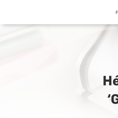
F
Hé
‘