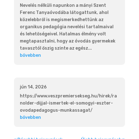
Nevelés nélküli napunkon a mányi Szent
Ferenc Tanyaóvodába látogattunk, ahol
közelebbről is megismerkedhettünk az
organikus pedagógia nevelési tartalmaival
és lehetőségeivel. Hatalmas élmény volt
megtapasztalni, hogy az óvodás gyermekek
tavasztól őszig szinte az egész...
bővebben
jún 14, 2026
https://www.veszpremiersekseg.hu/hirek/ra
nolder-dijjal-ismertek-el-somogyi-eszter-
ovodapedagogus-munkassagat/
bővebben