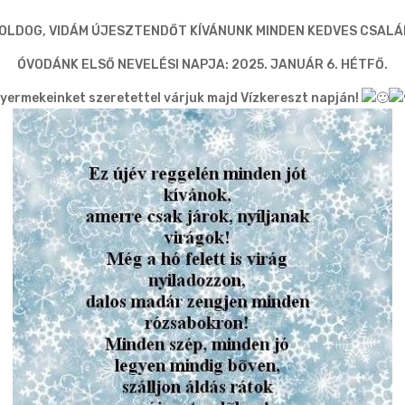
BOLDOG, VIDÁM ÚJESZTENDŐT KÍVÁNUNK MINDEN KEDVES CSALÁ
ÓVODÁNK ELSŐ NEVELÉSI NAPJA: 2025. JANUÁR 6. HÉTFŐ.
yermekeinket szeretettel várjuk majd Vízkereszt napján!