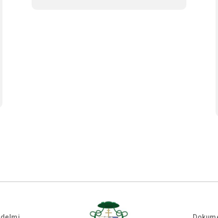
édelmi
Dokum