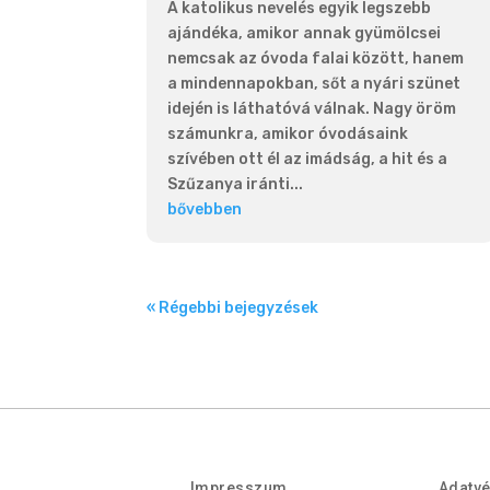
A katolikus nevelés egyik legszebb
ajándéka, amikor annak gyümölcsei
nemcsak az óvoda falai között, hanem
a mindennapokban, sőt a nyári szünet
idején is láthatóvá válnak. Nagy öröm
számunkra, amikor óvodásaink
szívében ott él az imádság, a hit és a
Szűzanya iránti...
bővebben
« Régebbi bejegyzések
Impresszum
Adatv