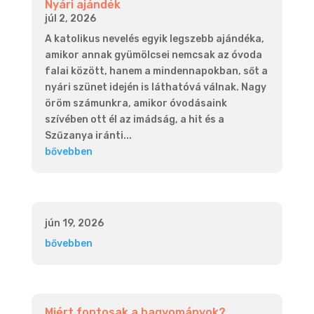
Nyári ajándék
júl 2, 2026
A katolikus nevelés egyik legszebb ajándéka,
amikor annak gyümölcsei nemcsak az óvoda
falai között, hanem a mindennapokban, sőt a
nyári szünet idején is láthatóvá válnak. Nagy
öröm számunkra, amikor óvodásaink
szívében ott él az imádság, a hit és a
Szűzanya iránti...
bővebben
jún 19, 2026
bővebben
Miért fontosak a hagyományok?