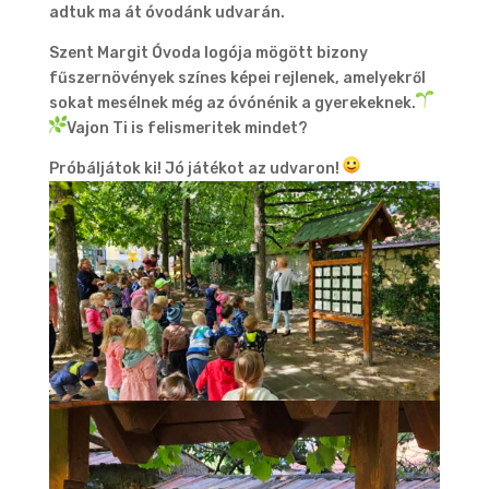
adtuk ma át óvodánk udvarán.
Szent Margit Óvoda logója mögött bizony
fűszernövények színes képei rejlenek, amelyekről
sokat mesélnek még az óvónénik a gyerekeknek.
Vajon Ti is felismeritek mindet?
Próbáljátok ki! Jó játékot az udvaron!