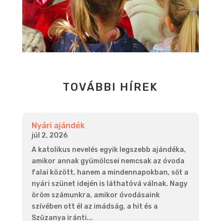
TOVÁBBI HÍREK
Nyári ajándék
júl 2, 2026
A katolikus nevelés egyik legszebb ajándéka,
amikor annak gyümölcsei nemcsak az óvoda
falai között, hanem a mindennapokban, sőt a
nyári szünet idején is láthatóvá válnak. Nagy
öröm számunkra, amikor óvodásaink
szívében ott él az imádság, a hit és a
Szűzanya iránti...