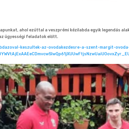
nkat, ahol ezúttal a veszprémi kézilabda egyik legendás alakja
z ügyességi feladatok előtt.
ilabdazoval-keszultek-az-ovodakezdesre-a-szent-margit-ovoda
DYWVtAjExAAEeCDmvcwSIwQp61jXUUwFtjsNzwUaiUOovxZyr_E