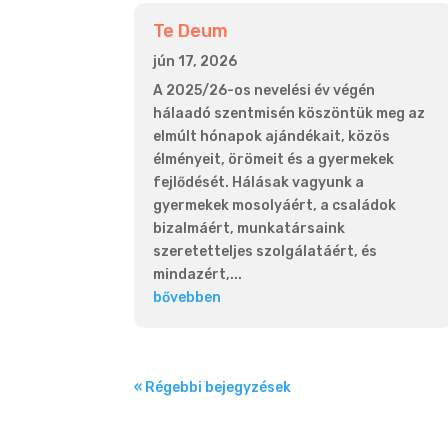
Te Deum
jún 17, 2026
A 2025/26-os nevelési év végén
hálaadó szentmisén köszöntük meg az
elmúlt hónapok ajándékait, közös
élményeit, örömeit és a gyermekek
fejlődését. Hálásak vagyunk a
gyermekek mosolyáért, a családok
bizalmáért, munkatársaink
szeretetteljes szolgálatáért, és
mindazért,...
bővebben
« Régebbi bejegyzések