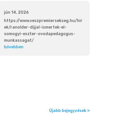
jún 14, 2026
https://www.veszpremiersekseg.hu/hir
ek/ranolder-dijjal-ismertek-el-
somogyi-eszter-ovodapedagogus-
munkassagat/
bővebben
Újabb bejegyzések »