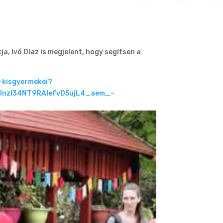
, Ivó Díaz is megjelent, hogy segítsen a
-kisgyermekei?
UnzI34NT9RAIefvD5ujL4_aem_-