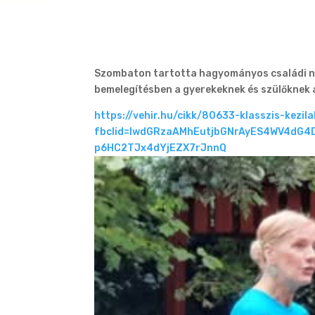
Szombaton tartotta hagyományos családi napu
bemelegítésben a gyerekeknek és szülőknek a
https://vehir.hu/cikk/80633-klasszis-kez
fbclid=IwdGRzaAMhEutjbGNrAyES4WV4dG4
p6HC2TJx4dYjEZX7rJnnQ