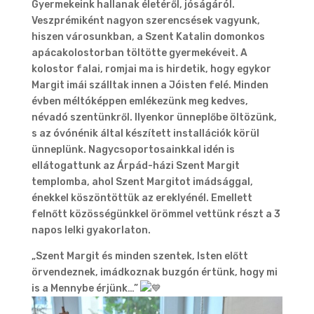
Gyermekeink hallanak életéről, jóságáról.
Veszprémiként nagyon szerencsések vagyunk,
hiszen városunkban, a Szent Katalin domonkos
apácakolostorban töltötte gyermekéveit. A
kolostor falai, romjai ma is hirdetik, hogy egykor
Margit imái szálltak innen a Jóisten felé. Minden
évben méltóképpen emlékezünk meg kedves,
névadó szentünkről. Ilyenkor ünneplőbe öltözünk,
s az óvónénik által készített installációk körül
ünneplünk. Nagycsoportosainkkal idén is
ellátogattunk az Árpád-házi Szent Margit
templomba, ahol Szent Margitot imádsággal,
énekkel köszöntöttük az ereklyénél. Emellett
felnőtt közösségünkkel örömmel vettünk részt a 3
napos lelki gyakorlaton.
„Szent Margit és minden szentek, Isten előtt
örvendeznek, imádkoznak buzgón értünk, hogy mi
is a Mennybe érjünk…”