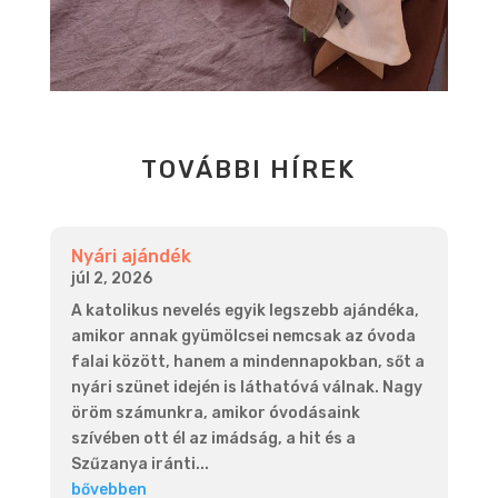
TOVÁBBI HÍREK
Nyári ajándék
júl 2, 2026
A katolikus nevelés egyik legszebb ajándéka,
amikor annak gyümölcsei nemcsak az óvoda
falai között, hanem a mindennapokban, sőt a
nyári szünet idején is láthatóvá válnak. Nagy
öröm számunkra, amikor óvodásaink
szívében ott él az imádság, a hit és a
Szűzanya iránti...
bővebben