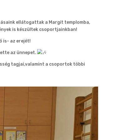
dásaink ellátogattak a Margit templomba,
ények is készültek csoportjainkban!
ó is-
az erejét!
ette az ünnepet.
sség tagjai,valamint a csoportok többi