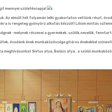
git mennyei születésnapja!
k. Az elmúlt hét folyamán lelki gyakorlaton vettünk részt, óvo
nkra is rengeteg gyönyörű alkotás készült! Liliom mintás sütem
égnek -melynek részesei a gyermekek, szülők,nevelők, fenntart
ltek, óvodánk ének munkaközössége gitáros énekekkel színesít
ta meghívásunkat Sixtus atya, Balázs atya , a szülői munkaközö