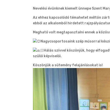
Nevelési évünknek kiemelt ünnepe Szent Mar
Az ehhez kapcsolódó témahetet méltón zártu
ebből az alkalomból hirdetett rajzpályázatu
Megható volt megtapasztalni ennek a közöss
Nagycsoportosaink szép műsorral készü
Hálás szívvel köszönjük, hogy elfogad
szülői képviselői.
Köszönjük a sütemény felajánlásokat is!