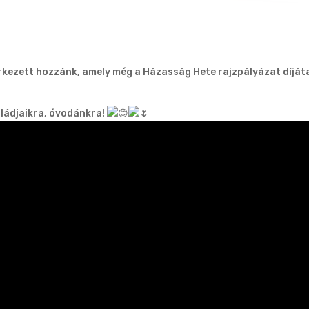
rkezett hozzánk, amely még a Házasság Hete rajzpályázat díjáta
ládjaikra, óvodánkra!