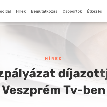
őoldal
Hírek
Bemutatkozás
Csoportok
Étkezés
HÍREK
zpályázat díjazottj
Veszprém Tv-ben