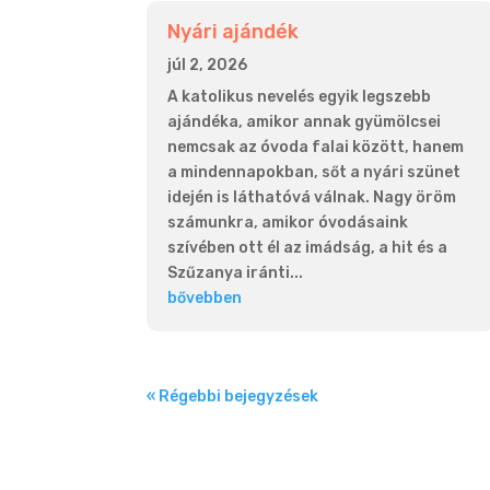
Nyári ajándék
júl 2, 2026
A katolikus nevelés egyik legszebb
ajándéka, amikor annak gyümölcsei
nemcsak az óvoda falai között, hanem
a mindennapokban, sőt a nyári szünet
idején is láthatóvá válnak. Nagy öröm
számunkra, amikor óvodásaink
szívében ott él az imádság, a hit és a
Szűzanya iránti...
bővebben
« Régebbi bejegyzések