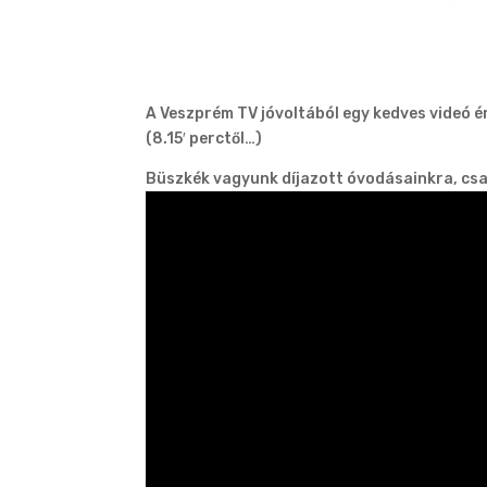
A Veszprém TV jóvoltából egy kedves videó é
(8.15′ perctől…)
Büszkék vagyunk díjazott óvodásainkra, csa