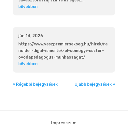
tavasztól őszig szinte az egész...
bővebben
jún 14, 2026
https://www.veszpremiersekseg.hu/hirek/ra
nolder-dijjal-ismertek-el-somogyi-eszter-
ovodapedagogus-munkassagat/
bővebben
« Régebbi bejegyzések
Újabb bejegyzések »
Impresszum