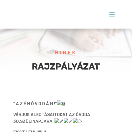
HÍREK
RAJZPÁLYÁZAT
” A Z É N Ó V O D Á M !”
VÁRJUK ALKOTÁSAITOKAT AZ ÓVODA
30.SZÜLINAPJÁRA!