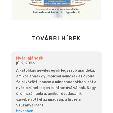
TOVÁBBI HÍREK
Nyári ajándék
júl 2, 2026
A katolikus nevelés egyik legszebb ajándéka,
amikor annak gyümölcsei nemcsak az óvoda
falai között, hanem a mindennapokban, sőt a
nyári szünet idején is láthatóvá válnak. Nagy
öröm számunkra, amikor óvodásaink
szívében ott él az imádság, a hit és a
Szűzanya iránti...
bővebben