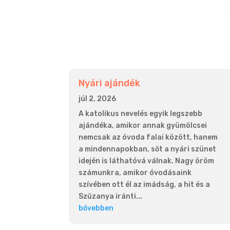
Nyári ajándék
júl 2, 2026
A katolikus nevelés egyik legszebb
ajándéka, amikor annak gyümölcsei
nemcsak az óvoda falai között, hanem
a mindennapokban, sőt a nyári szünet
idején is láthatóvá válnak. Nagy öröm
számunkra, amikor óvodásaink
szívében ott él az imádság, a hit és a
Szűzanya iránti...
bővebben