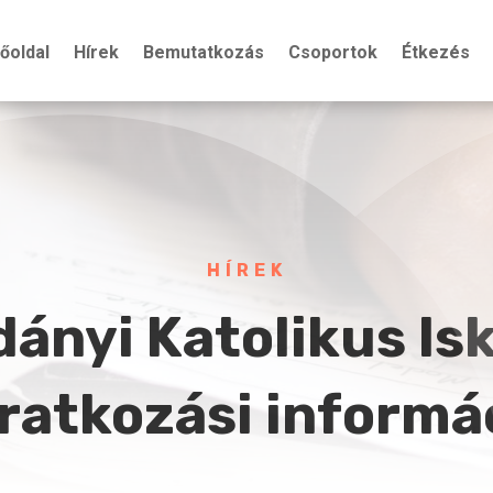
őoldal
Hírek
Bemutatkozás
Csoportok
Étkezés
HÍREK
ányi Katolikus Is
ratkozási informá