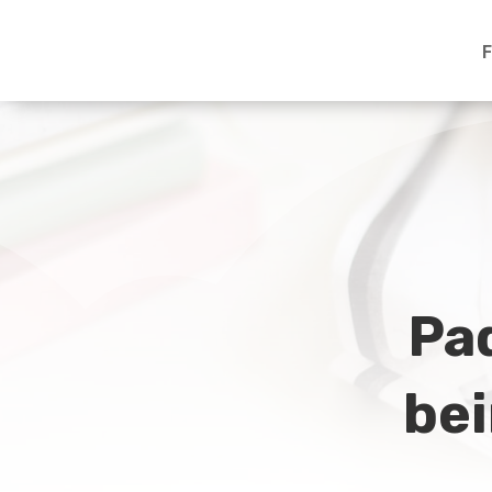
F
Pad
bei