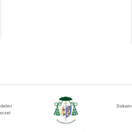
édelmi
Dokum
tkozat