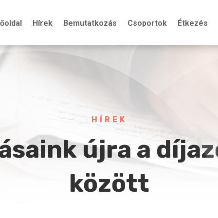
őoldal
Hírek
Bemutatkozás
Csoportok
Étkezés
HÍREK
saink újra a díja
között