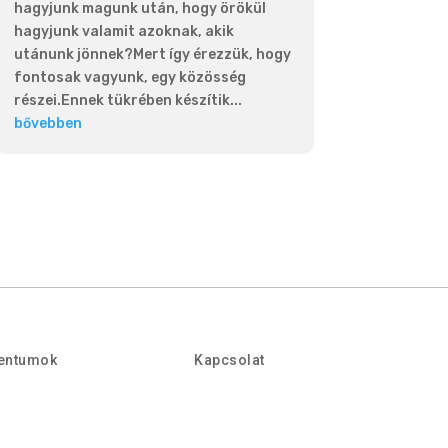
hagyjunk magunk után, hogy örökül
hagyjunk valamit azoknak, akik
utánunk jönnek?Mert így érezzük, hogy
fontosak vagyunk, egy közösség
részei.Ennek tükrében készítik...
bővebben
entumok
Kapcsolat