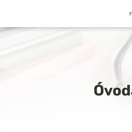
F
Óvodá