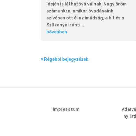
idején is láthatóvá válnak. Nagy öröm
számunkra, amikor óvodásaink
szívében ott él az imádság, a hit és a
Szűzanya iránti...
bővebben
« Régebbi bejegyzések
Impresszum
Adatv
nyila