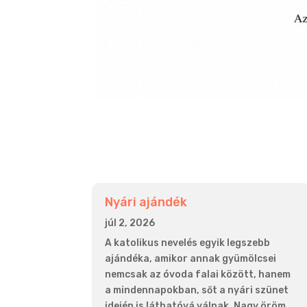
Nyári ajándék
júl 2, 2026
A katolikus nevelés egyik legszebb
ajándéka, amikor annak gyümölcsei
nemcsak az óvoda falai között, hanem
a mindennapokban, sőt a nyári szünet
idején is láthatóvá válnak. Nagy öröm