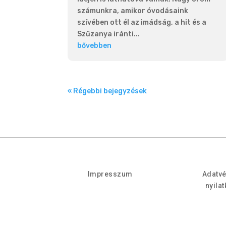
számunkra, amikor óvodásaink
szívében ott él az imádság, a hit és a
Szűzanya iránti...
bővebben
« Régebbi bejegyzések
Impresszum
Adatv
nyila