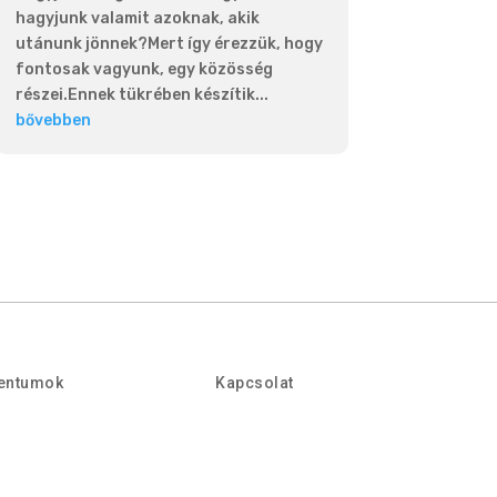
hagyjunk valamit azoknak, akik
utánunk jönnek?Mert így érezzük, hogy
fontosak vagyunk, egy közösség
részei.Ennek tükrében készítik...
bővebben
entumok
Kapcsolat