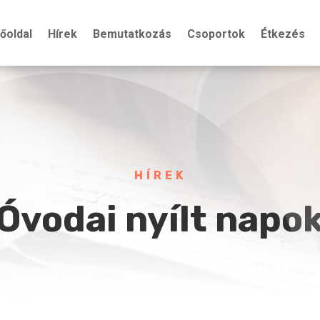
őoldal
Hírek
Bemutatkozás
Csoportok
Étkezés
HÍREK
Óvodai nyílt napo