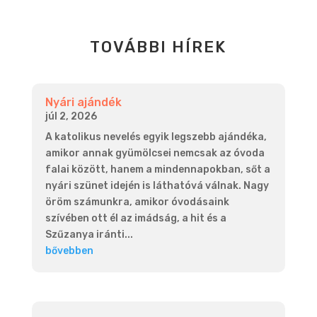
TOVÁBBI HÍREK
Nyári ajándék
júl 2, 2026
A katolikus nevelés egyik legszebb ajándéka,
amikor annak gyümölcsei nemcsak az óvoda
falai között, hanem a mindennapokban, sőt a
nyári szünet idején is láthatóvá válnak. Nagy
öröm számunkra, amikor óvodásaink
szívében ott él az imádság, a hit és a
Szűzanya iránti...
bővebben