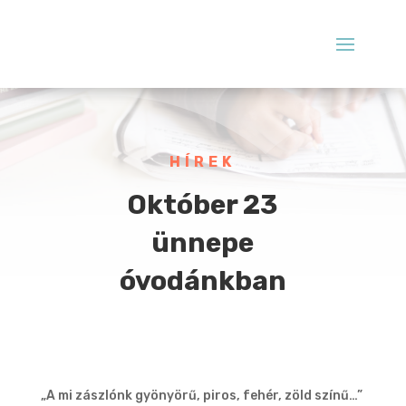
HÍREK
Október 23
ünnepe
óvodánkban
„A mi zászlónk gyönyörű, piros, fehér, zöld színű…”