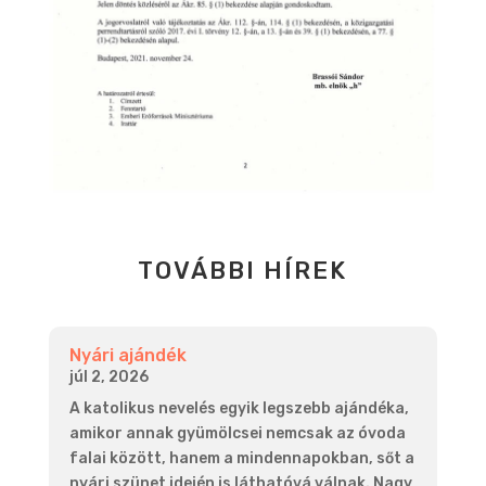
TOVÁBBI HÍREK
Nyári ajándék
júl 2, 2026
A katolikus nevelés egyik legszebb ajándéka,
amikor annak gyümölcsei nemcsak az óvoda
falai között, hanem a mindennapokban, sőt a
nyári szünet idején is láthatóvá válnak. Nagy