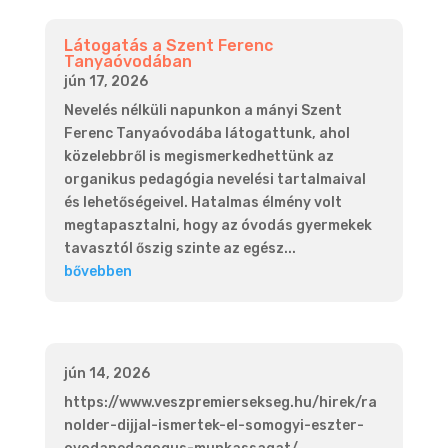
Látogatás a Szent Ferenc
Tanyaóvodában
jún 17, 2026
Nevelés nélküli napunkon a mányi Szent
Ferenc Tanyaóvodába látogattunk, ahol
közelebbről is megismerkedhettünk az
organikus pedagógia nevelési tartalmaival
és lehetőségeivel. Hatalmas élmény volt
megtapasztalni, hogy az óvodás gyermekek
tavasztól őszig szinte az egész...
bővebben
jún 14, 2026
https://www.veszpremiersekseg.hu/hirek/ra
nolder-dijjal-ismertek-el-somogyi-eszter-