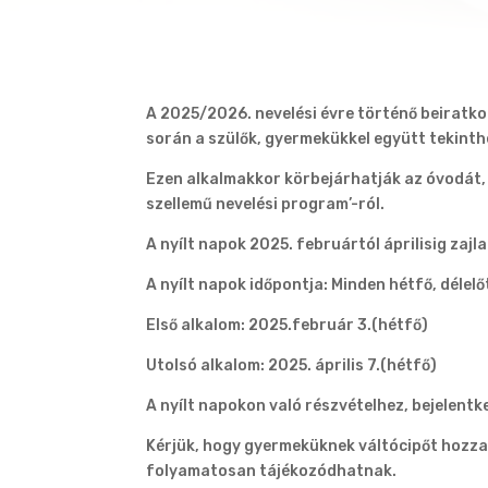
A 2025/2026. nevelési évre történő beiratko
során a szülők, gyermekükkel együtt tekinth
Ezen alkalmakkor körbejárhatják az óvodát, 
szellemű nevelési program’-ról.
A nyílt napok 2025. februártól áprilisig
zajl
A nyílt napok időpontja: Minden hétfő, délelő
Első alkalom: 2025.február 3.(hétfő)
Utolsó alkalom: 2025. április 7.(hétfő)
A nyílt napokon való részvételhez, bejelen
Kérjük, hogy gyermeküknek váltócipőt hozzan
folyamatosan tájékozódhatnak.