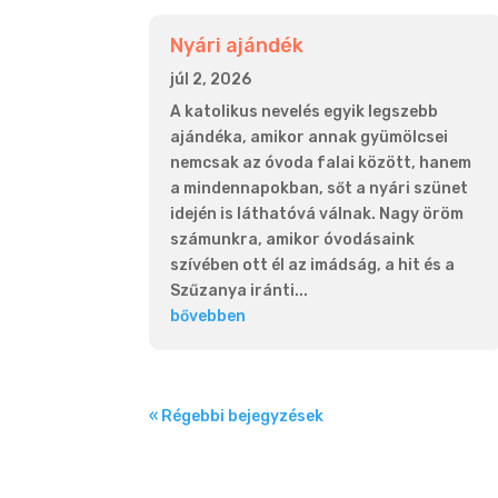
Nyári ajándék
júl 2, 2026
A katolikus nevelés egyik legszebb
ajándéka, amikor annak gyümölcsei
nemcsak az óvoda falai között, hanem
a mindennapokban, sőt a nyári szünet
idején is láthatóvá válnak. Nagy öröm
számunkra, amikor óvodásaink
szívében ott él az imádság, a hit és a
Szűzanya iránti...
bővebben
« Régebbi bejegyzések