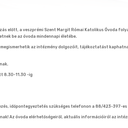
zás előtt, a veszprémi Szent Margit Római Katolikus Óvoda fol
etnek be az óvoda mindennapi életébe.
megismerhetik az intézmény dolgozóit, tájékoztatást kaphatnak 
anak.
tt 8.30-11.30 -ig
tkezés, időpontegyeztetés szükséges telefonon a 88/423-397-es
ak! Az óvoda elérhetőségeiről, aktuális információiról az int