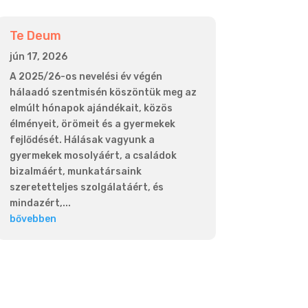
Te Deum
jún 17, 2026
A 2025/26-os nevelési év végén
hálaadó szentmisén köszöntük meg az
elmúlt hónapok ajándékait, közös
élményeit, örömeit és a gyermekek
fejlődését. Hálásak vagyunk a
gyermekek mosolyáért, a családok
bizalmáért, munkatársaink
szeretetteljes szolgálatáért, és
mindazért,...
bővebben