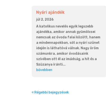
Nyári ajándék
júl 2, 2026
A katolikus nevelés egyik legszebb
ajándéka, amikor annak gyümölcsei
nemcsak az óvoda falai között, hanem
a mindennapokban, sőt a nyári szünet
idején is láthatóvá válnak. Nagy öröm
számunkra, amikor óvodásaink
szívében ott él az imádság, a hit és a
Szűzanya iránti...
bővebben
« Régebbi bejegyzések