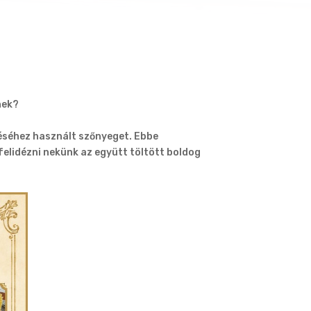
nek?
éséhez használt szőnyeget. Ebbe
felidézni nekünk az együtt töltött boldog