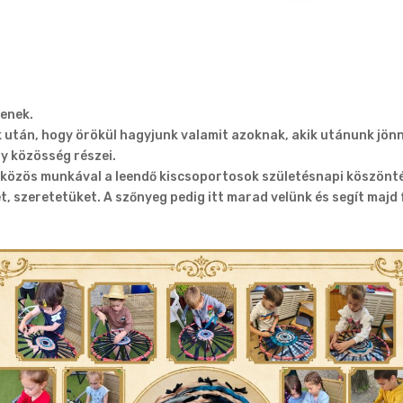
tenek.
után, hogy örökül hagyjunk valamit azoknak, akik utánunk jön
y közösség részei.
 közös munkával a leendő kiscsoportosok születésnapi köszönt
, szeretetüket. A szőnyeg pedig itt marad velünk és segít majd 