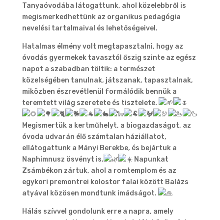
Tanyaóvodába látogattunk, ahol közelebbről is
megismerkedhettünk az organikus pedagógia
nevelési tartalmaival és lehetőségeivel.
Hatalmas élmény volt megtapasztalni, hogy az
óvodás gyermekek tavasztól őszig szinte az egész
napot a szabadban töltik: a természet
közelségében tanulnak, játszanak, tapasztalnak,
miközben észrevétlenül formálódik bennük a
teremtett világ szeretete és tisztelete.
Megismertük a kertműhelyt, a biogazdaságot, az
óvoda udvarán élő számtalan háziállatot,
ellátogattunk a Mányi Berekbe, és bejártuk a
Naphimnusz ösvényt is.
Napunkat
Zsámbékon zártuk, ahol a romtemplom és az
egykori premontrei kolostor falai között Balázs
atyával közösen mondtunk imádságot.
Hálás szívvel gondolunk erre a napra, amely