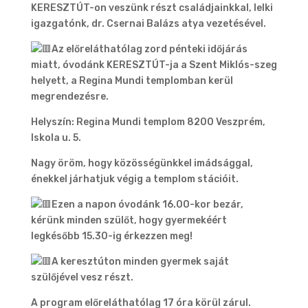
KERESZTÚT-on veszünk részt családjainkkal, lelki
igazgatónk, dr. Csernai Balázs atya vezetésével.
Az előreláthatólag zord pénteki időjárás
miatt, óvodánk KERESZTÚT-ja a Szent Miklós-szeg
helyett, a Regina Mundi templomban kerül
megrendezésre.
Helyszín: Regina Mundi templom 8200 Veszprém,
Iskola u. 5.
Nagy öröm, hogy közösségünkkel imádsággal,
énekkel járhatjuk végig a templom stációit.
Ezen a napon óvodánk 16.00-kor bezár,
kérünk minden szülőt, hogy gyermekéért
legkésőbb 15.30-ig érkezzen meg!
A keresztúton minden gyermek saját
szülőjével vesz részt.
A program előreláthatólag 17 óra körül zárul.