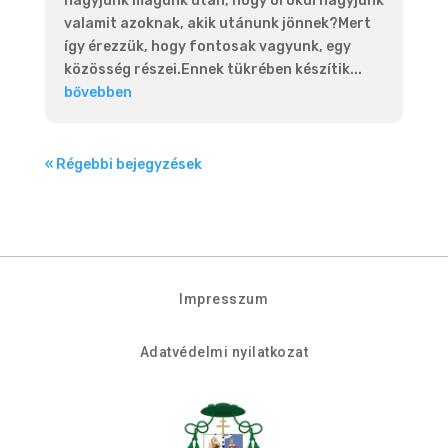
hagyjunk magunk után, hogy örökül hagyjunk
valamit azoknak, akik utánunk jönnek?Mert
így érezzük, hogy fontosak vagyunk, egy
közösség részei.Ennek tükrében készítik...
bővebben
« Régebbi bejegyzések
Impresszum
Adatvédelmi nyilatkozat