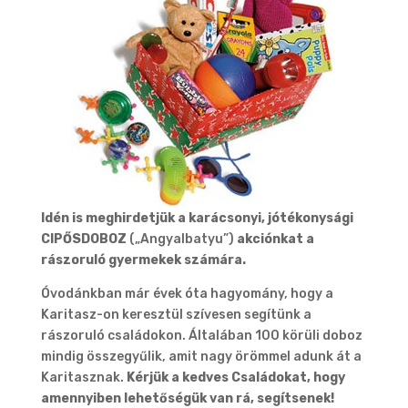
Idén is meghirdetjük a karácsonyi, jótékonysági
CIPŐSDOBOZ
(„Angyalbatyu”)
akciónkat
a
rászoruló gyermekek számára.
Óvodánkban már évek óta hagyomány, hogy a
Karitasz-on keresztül szívesen segítünk a
rászoruló családokon. Általában 100 körüli doboz
mindig összegyűlik, amit nagy örömmel adunk át a
Karitasznak.
Kérjük a kedves Családokat, hogy
amennyiben lehetőségük van rá, segítsenek!