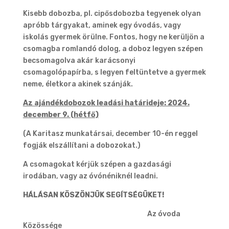
Kisebb dobozba, pl. cipősdobozba tegyenek olyan
apróbb tárgyakat, aminek egy óvodás, vagy
iskolás gyermek örülne. Fontos, hogy ne kerüljön a
csomagba romlandó dolog, a doboz legyen szépen
becsomagolva akár karácsonyi
csomagolópapírba, s legyen feltüntetve a gyermek
neme, életkora akinek szánják.
Az ajándékdobozok leadási határideje: 2024.
december 9. (hétfő)
(A Karitasz munkatársai, december 10-én reggel
fogják elszállítani a dobozokat.)
A csomagokat kérjük szépen a gazdasági
irodában, vagy az óvónéniknél leadni.
HÁLÁSAN KÖSZÖNJÜK SEGÍTSÉGÜKET!
Az óvoda
Közössége