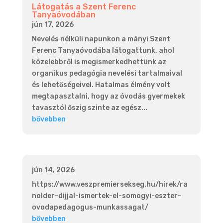
Látogatás a Szent Ferenc
Tanyaóvodában
jún 17, 2026
Nevelés nélküli napunkon a mányi Szent
Ferenc Tanyaóvodába látogattunk, ahol
közelebbről is megismerkedhettünk az
organikus pedagógia nevelési tartalmaival
és lehetőségeivel. Hatalmas élmény volt
megtapasztalni, hogy az óvodás gyermekek
tavasztól őszig szinte az egész...
bővebben
jún 14, 2026
https://www.veszpremiersekseg.hu/hirek/ra
nolder-dijjal-ismertek-el-somogyi-eszter-
ovodapedagogus-munkassagat/
bővebben