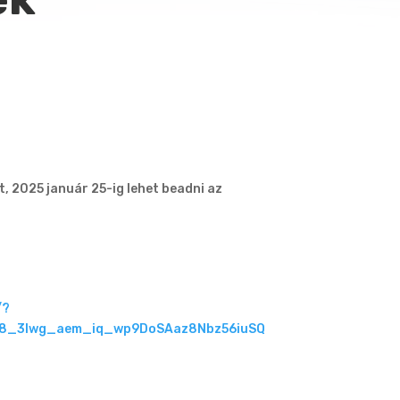
 2025 január 25-ig lehet beadni az
/?
ld8_3lwg_aem_iq_wp9DoSAaz8Nbz56iuSQ