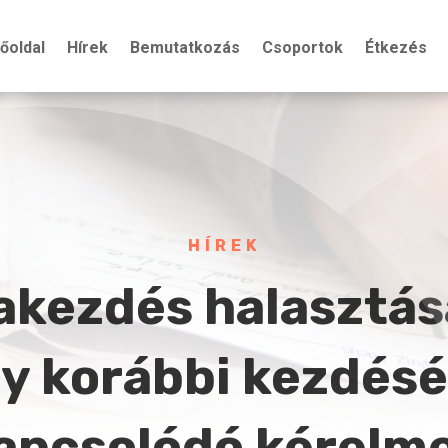
őoldal
Hírek
Bemutatkozás
Csoportok
Étkezés
HÍREK
lakezdés halasztás
y korábbi kezdés
apcsolódó kérelm