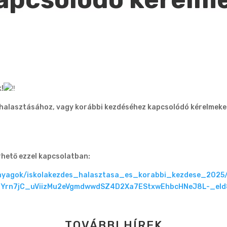
k!
halasztásához, vagy korábbi kezdéséhez kapcsolódó kérelmeket,
rhető ezzel kapcsolatban:
oanyagok/iskolakezdes_halasztasa_es_korabbi_kezdese_2025
BHYrn7jC_uViizMu2eVgmdwwdSZ4D2Xa7EStxwEhbcHNeJ8L-_e
TOVÁBBI HÍREK