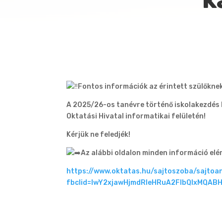
Fontos információk az érintett szülőkne
A 2025/26-os tanévre történő iskolakezdés 
Oktatási Hivatal informatikai felületén!
Kérjük ne feledjék!
Az alábbi oldalon minden információ elé
https://www.oktatas.hu/sajtoszoba/sajt
fbclid=IwY2xjawHjmdRleHRuA2FlbQIxMQA