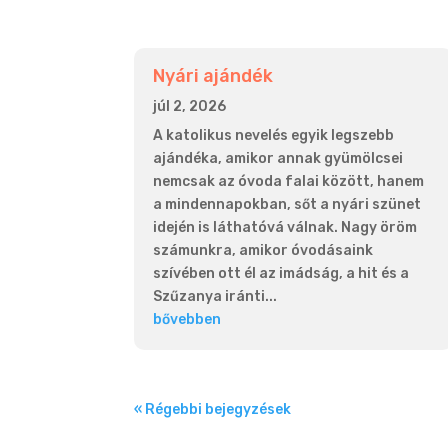
Nyári ajándék
júl 2, 2026
A katolikus nevelés egyik legszebb
ajándéka, amikor annak gyümölcsei
nemcsak az óvoda falai között, hanem
a mindennapokban, sőt a nyári szünet
idején is láthatóvá válnak. Nagy öröm
számunkra, amikor óvodásaink
szívében ott él az imádság, a hit és a
Szűzanya iránti...
bővebben
« Régebbi bejegyzések