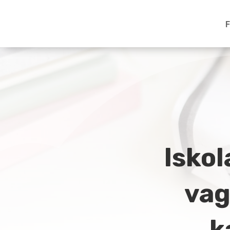
F
Isko
vag
k