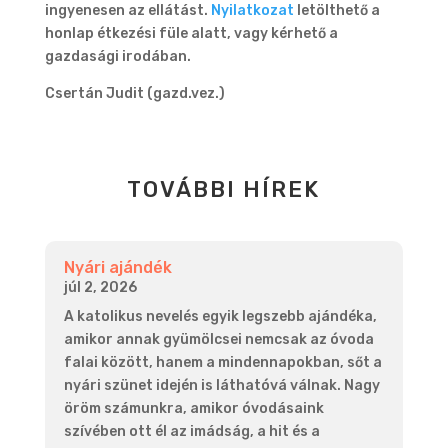
ingyenesen az ellátást.
Nyilatkozat
letölthető a
honlap étkezési füle alatt, vagy kérhető a
gazdasági irodában.
Csertán Judit (gazd.vez.)
TOVÁBBI HÍREK
Nyári ajándék
júl 2, 2026
A katolikus nevelés egyik legszebb ajándéka,
amikor annak gyümölcsei nemcsak az óvoda
falai között, hanem a mindennapokban, sőt a
nyári szünet idején is láthatóvá válnak. Nagy
öröm számunkra, amikor óvodásaink
szívében ott él az imádság, a hit és a