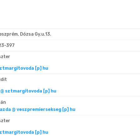
eszprém, Dózsa Gy.u.13.
23-397
szter
ztmargitovoda [p] hu
dit
@ sztmargitovoda [p] hu
tán
azda @ veszpremiersekseg [p] hu
szter
ztmargitovoda [p] hu