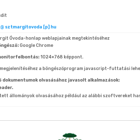
dit
@ sztmargitovoda [p] hu
rgit Óvoda-honlap weblapjainak megtekintéséhez
öngésző:
Google Chrome
monitorfelbontás:
1024×768 képpont.
 megjelenítéséhez a böngészőprogram javascript-futtatási lehe
ő dokumentumok olvasásához javasolt alkalmazások:
eader.
tett állományok olvasásához például az alábbi szoftvereket ha