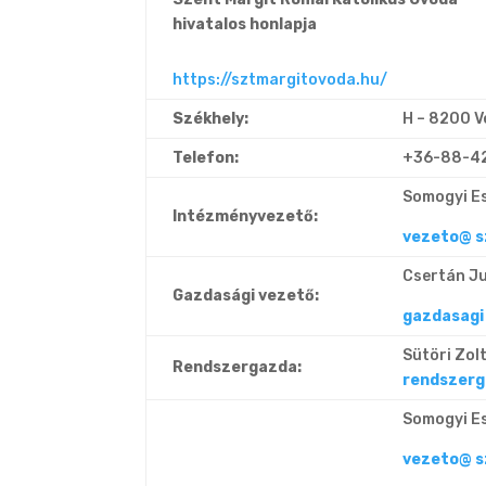
hivatalos honlapja
https://sztmargitovoda.hu/
Székhely:
H – 8200 V
Telefon:
+36-88-4
Somogyi E
Intézményvezető:
vezeto
@ s
Csertán Ju
Gazdasági vezető:
gazdasagi
Sütöri Zol
Rendszergazda:
rendszerg
Somogyi E
vezeto
@ s