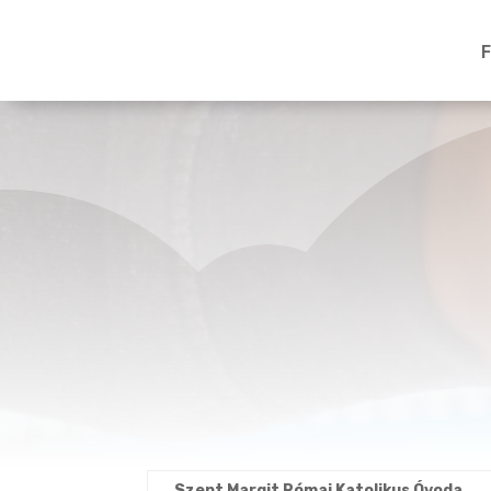
F
Szent Margit Római Katolikus Óvoda