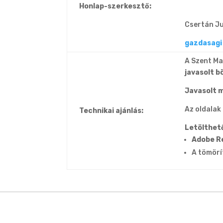
Honlap-szerkesztő:
Csertán Ju
gazdasagi
A Szent Ma
javasolt b
Javasolt 
Az oldalak
Technikai ajánlás:
Letölthet
Adobe R
A tömörí