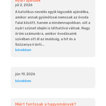
Nyári ajándék
júl 2, 2026
A katolikus nevelés egyik legszebb ajándéka,
amikor annak gyümölcsei nemcsak az óvoda
falai között, hanem a mindennapokban, sőt a
nyári szünet idején is láthatóvá válnak. Nagy
öröm számunkra, amikor óvodásaink
szívében ott él az imádság, a hit és a
Szűzanya iránti...
bővebben
jún 19, 2026
bővebben
Miért fontosak a hagyományok?