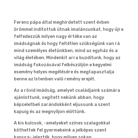
Ferenc pápa által meghirdetett szent évben
örömmel indítottuk útnak imaláncunkat, hogy újra
felfedezzük milyen nagy értéke van az
imádságnak és hogy feltétlen szükségünk van rá
mind személyes életünkben, mind az egyház és a
világ életében. Mindenkit arra buzdítunk, hogy az
imádság fokozásával felkészüljön e kegyelmi
esemény helyes megélésére és megtapasztalja
benne az Istenben való remény erejét.
Az a rövid imádság, amelyet családjaink számára
ajánlottunk, segített nekünk abban, hogy
képzeletbeli zarándokként eljussunk a szent
kapuig és az megnyíljon előttünk.
A kis kulcsok, -amelyeket színes szalagokkal
köthettek fel gyermekeink a jelképes szent
kapura- jelezték, hogy milyen sokan