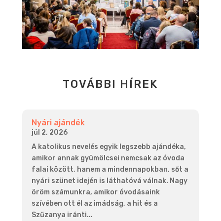
TOVÁBBI HÍREK
Nyári ajándék
júl 2, 2026
A katolikus nevelés egyik legszebb ajándéka,
amikor annak gyümölcsei nemcsak az óvoda
falai között, hanem a mindennapokban, sőt a
nyári szünet idején is láthatóvá válnak. Nagy
öröm számunkra, amikor óvodásaink
szívében ott él az imádság, a hit és a
Szűzanya iránti...