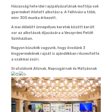
Házasság hete idei rajzpályázatának mottója sok
gyermeket ihletett alkotásra. A felhívásra több,
minr 300 munka érkezett.
A mai délelőtt ünnepélyes keretek között került
sor az alkotások díjazására a Veszprémi Petőfi
Színházban.
Nagyon büszkék vagyunk, hogy óvodánk 3
kisgyermekének rajzát is ajándékban részesítette
a szakmai zsűri.
Gratulálunk Alíznak, Napsugárnak és Mátyásnak