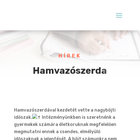
HÍREK
Hamvazószerda
Hamvazószerdával kezdetét vette a nagyböjti
időszak.
Intézményünkben is szeretnénk a
gyermekek számára életkoruknak megfelelően
megmutatni ennek a csendes, elmélyülő
időszaknak a jelentését. A böjt számunkra nem