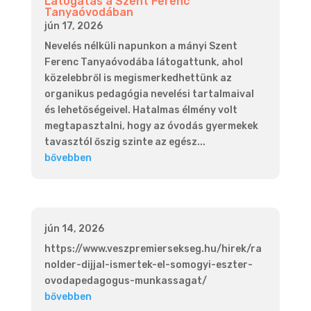
Látogatás a Szent Ferenc
Tanyaóvodában
jún 17, 2026
Nevelés nélküli napunkon a mányi Szent
Ferenc Tanyaóvodába látogattunk, ahol
közelebbről is megismerkedhettünk az
organikus pedagógia nevelési tartalmaival
és lehetőségeivel. Hatalmas élmény volt
megtapasztalni, hogy az óvodás gyermekek
tavasztól őszig szinte az egész...
bővebben
jún 14, 2026
https://www.veszpremiersekseg.hu/hirek/ra
nolder-dijjal-ismertek-el-somogyi-eszter-
ovodapedagogus-munkassagat/
bővebben