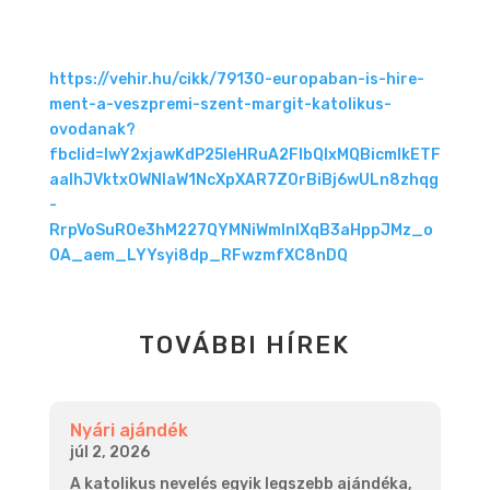
https://vehir.hu/cikk/79130-europaban-is-hire-
ment-a-veszpremi-szent-margit-katolikus-
ovodanak?
fbclid=IwY2xjawKdP25leHRuA2FlbQIxMQBicmlkETF
aalhJVktxOWNIaW1NcXpXAR7Z0rBiBj6wULn8zhqg
-
RrpVoSuROe3hM227QYMNiWmlnlXqB3aHppJMz_o
OA_aem_LYYsyi8dp_RFwzmfXC8nDQ
TOVÁBBI HÍREK
Nyári ajándék
júl 2, 2026
A katolikus nevelés egyik legszebb ajándéka,