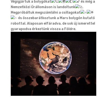
Végigjártuk a bolygókat
és még a
Nemzetközi Űrállomáson is landoltunk
.
Megpróbáltuk megszámlálni a csillagokat
és összebarátkoztunk a Mars bolygón kutató
robottal. Alaposan elfáradva, de sok új ismerettel
gyarapodva érkeztünk vissza a Földre.