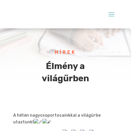
HÍREK
Élmény a
világűrben
A héten nagycsoportosainkkal a világűrbe
utaztunk!