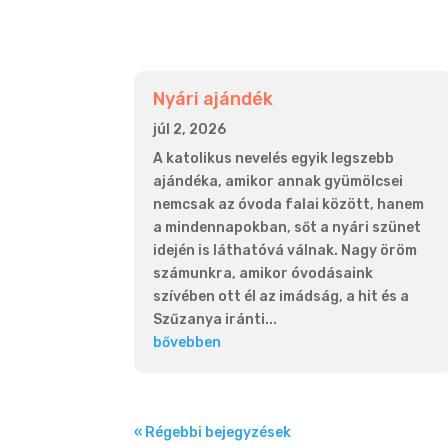
Nyári ajándék
júl 2, 2026
A katolikus nevelés egyik legszebb
ajándéka, amikor annak gyümölcsei
nemcsak az óvoda falai között, hanem
a mindennapokban, sőt a nyári szünet
idején is láthatóvá válnak. Nagy öröm
számunkra, amikor óvodásaink
szívében ott él az imádság, a hit és a
Szűzanya iránti...
bővebben
« Régebbi bejegyzések