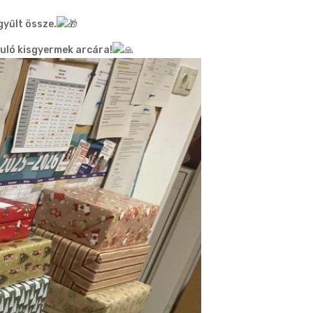
gyűlt össze.
uló kisgyermek arcára!