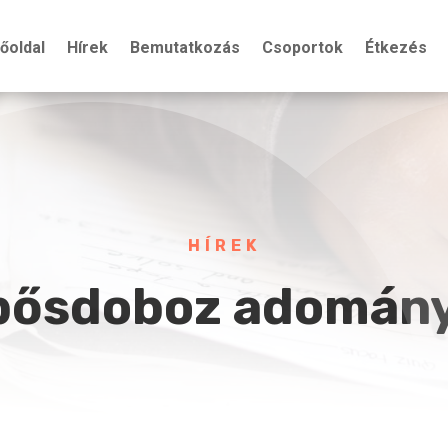
őoldal
Hírek
Bemutatkozás
Csoportok
Étkezés
HÍREK
pősdoboz adomán