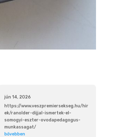
jún 14, 2026
https://www.veszpremiersekseg.hu/hir
ek/ranolder-dijjal-ismertek-el-
somogyi-eszter-ovodapedagogus-
munkassagat/
bővebben