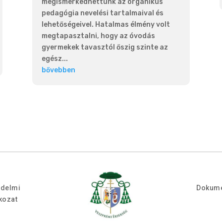
megismerkedhettünk az organikus
pedagógia nevelési tartalmaival és
lehetőségeivel. Hatalmas élmény volt
megtapasztalni, hogy az óvodás
gyermekek tavasztól őszig szinte az
egész...
bővebben
édelmi
Dokum
tkozat