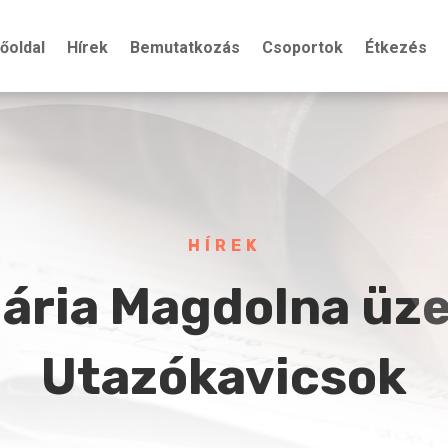
őoldal
Hírek
Bemutatkozás
Csoportok
Étkezés
HÍREK
ária Magdolna üz
Utazókavicsok