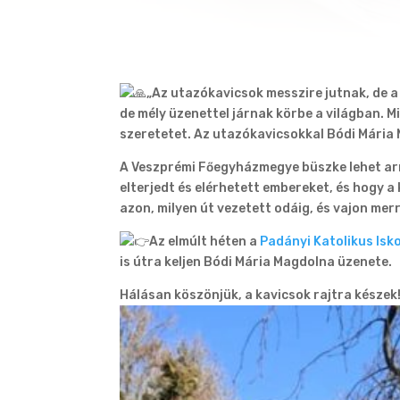
„Az utazókavicsok messzire jutnak, de 
de mély üzenettel járnak körbe a világban. M
szeretetet. Az utazókavicsokkal Bódi Mária 
A Veszprémi Főegyházmegye büszke lehet ar
elterjedt és elérhetett embereket, és hogy a
azon, milyen út vezetett odáig, és vajon mer
Az elmúlt héten a
Padányi Katolikus Isk
is útra keljen Bódi Mária Magdolna üzenete.
Hálásan köszönjük, a kavicsok rajtra készek