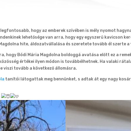
a legfontosabb, hogy az emberek szívében is mély nyomot hagyn
indenkinek lehetősége van arra, hogy egy egyszerű kavicson ker
Magdolna hite, áldozatvállalása és szeretete tovább él szerte a
ra,
hogy Bódi Mária Magdolna boldoggá avatása előtt ez a reme
 közösség értékei ilyen módon is továbbélhetnek. Ha valaki rátal
re viszi tovább a következő állomásra.
ola
tanítói látogattak meg bennünket, s adtak át egy nagy kosár 
!