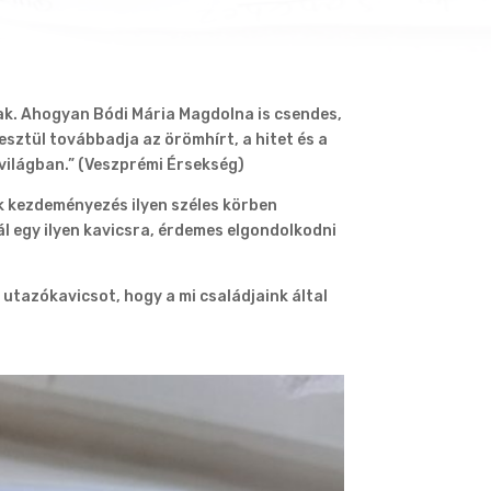
ak. Ahogyan Bódi Mária Magdolna is csendes,
esztül továbbadja az örömhírt, a hitet és a
 világban.” (Veszprémi Érsekség)
k kezdeményezés ilyen széles körben
ál egy ilyen kavicsra, érdemes elgondolkodni
utazókavicsot, hogy a mi családjaink által