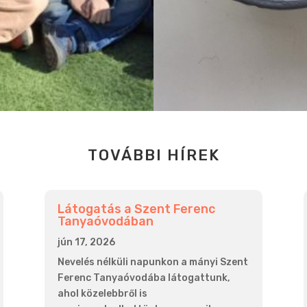
TOVÁBBI HÍREK
Látogatás a Szent Ferenc
Tanyaóvodában
jún 17, 2026
Nevelés nélküli napunkon a mányi Szent
Ferenc Tanyaóvodába látogattunk,
ahol közelebbről is