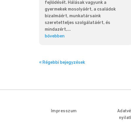
fejlődését. Hálásak vagyunk a
gyermekek mosolyáért, a családok
bizalmáért, munkatársaink
szeretetteljes szolgálatáért, és
mindazért,...
bővebben
« Régebbi bejegyzések
Impresszum
Adatv
nyila