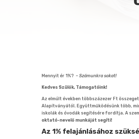
Mennyit ér 1%?
–
Számunkra sokat!
Kedves Szülők, Támogatóink!
Az elmúlt években többszázezer Ft összeget 
Alapítványától. Együttműködésünk több, mi
iskolák és óvodák segítésére fordítja. A sz
oktató-nevelő munkáját segíti!
Az 1% felajánlásához szüks