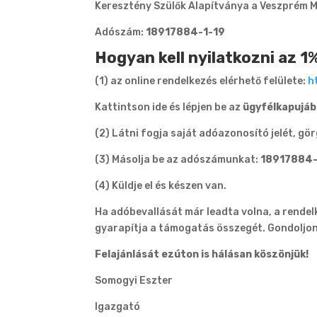
Keresztény Szülők Alapítványa a Veszprém M
Adószám:
18917884-1-19
Hogyan kell nyilatkozni az 1
(1) az online rendelkezés elérhető felülete:
h
Kattintson ide és lépjen be az
ügyfélkapujá
(2) Látni fogja saját adóazonosító jelét, g
(3) Másolja be az adószámunkat:
18917884-
(4) Küldje el és készen van.
Ha adóbevallását már leadta volna, a rendelk
gyarapítja a támogatás összegét. Gondoljon
Felajánlását ezúton is hálásan köszönjük!
Somogyi Eszter
Igazgató