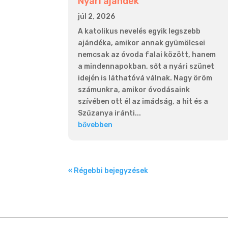
Nyári ajándék
júl 2, 2026
A katolikus nevelés egyik legszebb
ajándéka, amikor annak gyümölcsei
nemcsak az óvoda falai között, hanem
a mindennapokban, sőt a nyári szünet
idején is láthatóvá válnak. Nagy öröm
számunkra, amikor óvodásaink
szívében ott él az imádság, a hit és a
Szűzanya iránti...
bővebben
« Régebbi bejegyzések