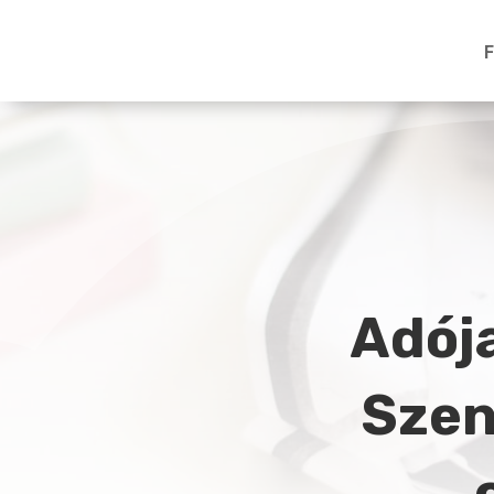
F
Adója
Szen