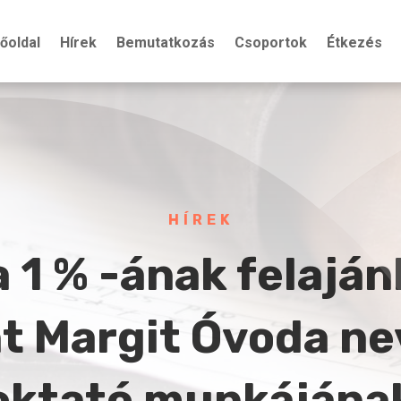
őoldal
Hírek
Bemutatkozás
Csoportok
Étkezés
HÍREK
 1 % -ának felaján
t Margit Óvoda ne
oktató munkájána