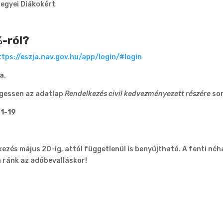
egyei Diákokért
%-ról?
ttps://eszja.nav.gov.hu/app/login/#login
ba
.
örgessen az adatlap
Rendelkezés civil kedvezményezett részére
so
1-19
ezés május 20-ig, attól függetlenül is benyújtható. A fenti néh
 ránk az adóbevalláskor!