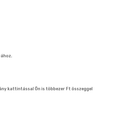
rához.
ány kattintással Ön is többezer Ft összeggel