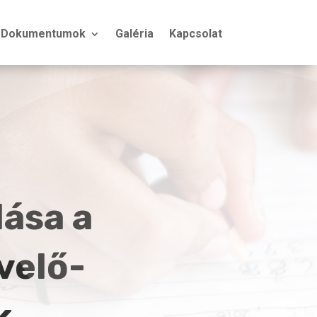
Dokumentumok
Galéria
Kapcsolat
lása a
velő-
k