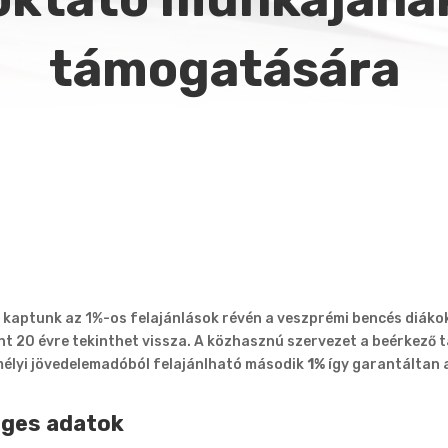
támogatására
kaptunk az 1%-os felajánlások révén a veszprémi bencés diákok
nt 20 évre tekinthet vissza. A közhasznú szervezet a beérkez
emélyi jövedelemadóból felajánlható második
1%
így garantáltan 
éges adatok