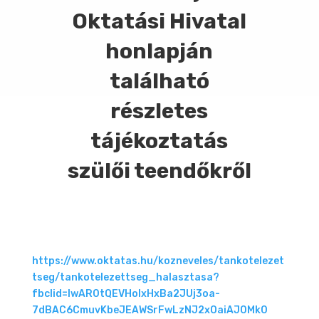
Oktatási Hivatal
honlapján
található
részletes
tájékoztatás
szülői teendőkről
https://www.oktatas.hu/kozneveles/tankotelezet
tseg/tankotelezettseg_halasztasa?
fbclid=IwAR0tQEVHoIxHxBa2JUj3oa-
7dBAC6CmuvKbeJEAWSrFwLzNJ2xOaiAJ0Mk0