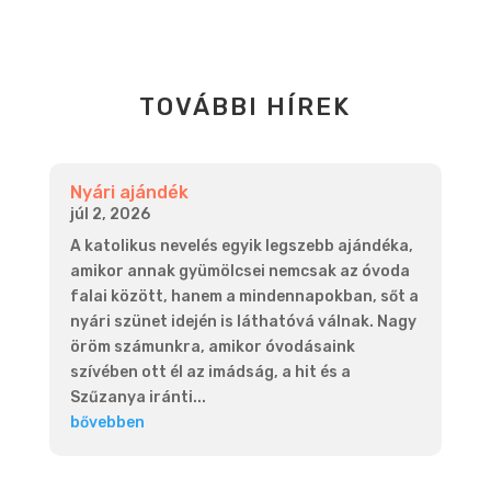
TOVÁBBI HÍREK
Nyári ajándék
júl 2, 2026
A katolikus nevelés egyik legszebb ajándéka,
amikor annak gyümölcsei nemcsak az óvoda
falai között, hanem a mindennapokban, sőt a
nyári szünet idején is láthatóvá válnak. Nagy
öröm számunkra, amikor óvodásaink
szívében ott él az imádság, a hit és a
Szűzanya iránti...
bővebben