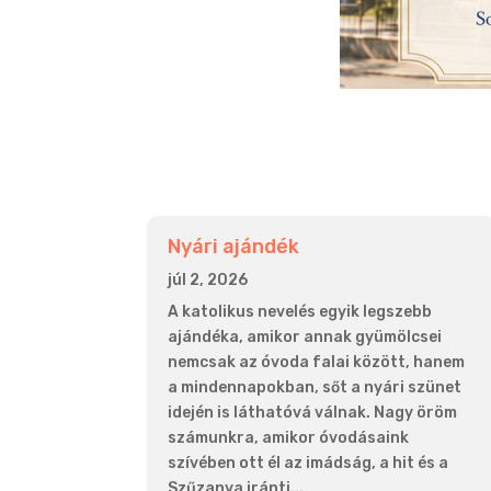
Nyári ajándék
júl 2, 2026
A katolikus nevelés egyik legszebb
ajándéka, amikor annak gyümölcsei
nemcsak az óvoda falai között, hanem
a mindennapokban, sőt a nyári szünet
idején is láthatóvá válnak. Nagy öröm
számunkra, amikor óvodásaink
szívében ott él az imádság, a hit és a
Szűzanya iránti...